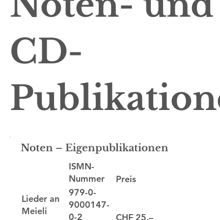
Noten- und
CD-
Publikatio
Noten – Eigenpublikationen
ISMN-
Nummer
Preis
979-0-
Lieder an
9000147-
Meieli
0-2
CHF 25.–