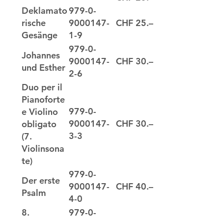
979-0-
Deklamato
9000147-
CHF 25.–
rische
1-9
Gesänge
979-0-
Johannes
9000147-
CHF 30.–
und Esther
2-6
Duo per il
Pianoforte
979-0-
e Violino
9000147-
CHF 30.–
obligato
3-3
(7.
Violinsona
te)
979-0-
Der erste
9000147-
CHF 40.–
Psalm
4-0
979-0-
8.