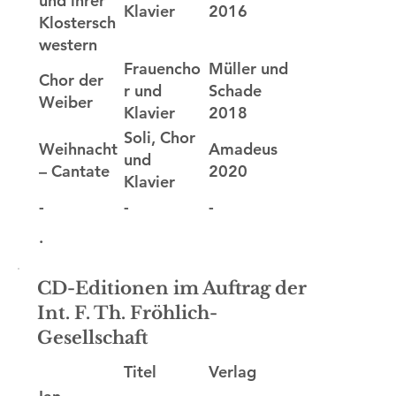
und ihrer
Klavier
2016
Klostersch
western
Frauencho
Müller und
Chor der
r und
Schade
Weiber
Klavier
2018
Soli, Chor
Amadeus
Weihnacht
und
2020
– Cantate
Klavier
-
-
-
.
CD-Editionen im Auftrag der
Int. F. Th. Fröhlich-
Gesellschaft
Titel
Verlag