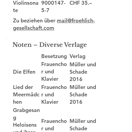
9000147-
CHF 35.–
Violinsona
5-7
te
Zu beziehen über
mail@froehlich-
gesellschaft.com
Noten – Diverse Verlage
Besetzung
Verlag
Frauencho
Müller und
r und
Die Elfen
Schade
Klavier
2016
Frauencho
Müller und
Lied der
r und
Schade
Meermädc
Klavier
2016
hen
Grabgesan
g
Frauencho
Müller und
Heloisens
r und
Schade