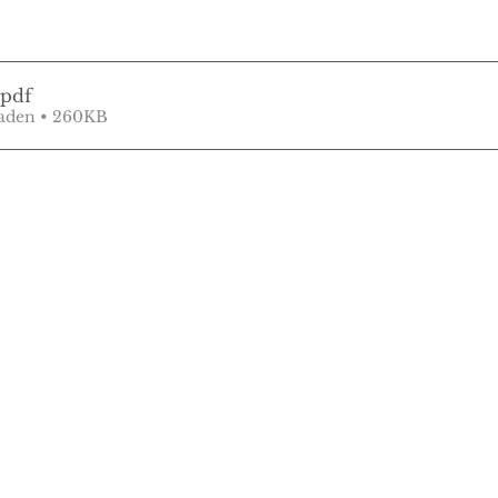
.pdf
aden • 260KB